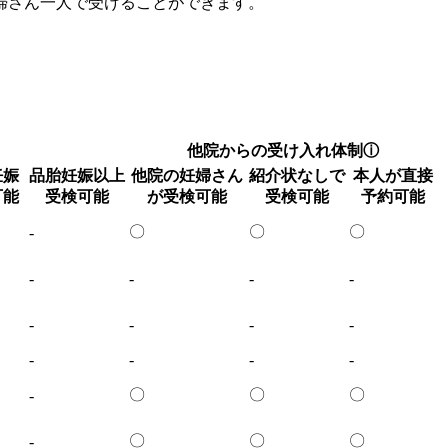
婦さん一人で受けることができます。
他院からの受け入れ体制
ⓘ
妊娠
品胎妊娠以上
他院の妊婦さん
紹介状なしで
本人が直接
可能
受検可能
が受検可能
受検可能
予約可能
〇
〇
〇
-
-
-
-
-
-
-
-
-
-
-
-
-
〇
〇
〇
-
〇
〇
〇
-