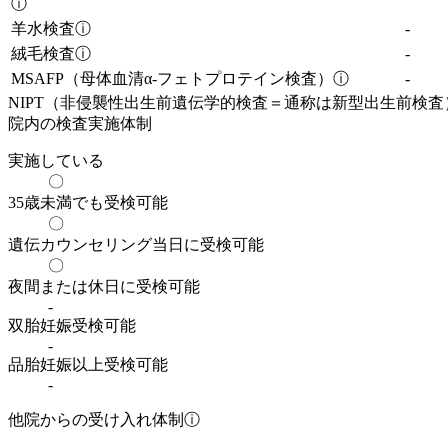
ⓘ
羊水検査
ⓘ
-
絨毛検査
ⓘ
-
MSAFP（母体血清α-フェトプロテイン検査）
ⓘ
-
NIPT（非侵襲性出生前遺伝学的検査＝通称は新型出生前検査
院内の検査実施体制
実施している
〇
35歳未満でも受検可能
〇
遺伝カウンセリング当日に受検可能
〇
夜間または休日に受検可能
-
双胎妊娠受検可能
-
品胎妊娠以上受検可能
-
他院からの受け入れ体制
ⓘ