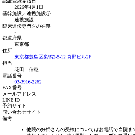
認証登録開始日
2026年4月1日
基幹施設／連携施設
ⓘ
連携施設
臨床遺伝専門医の在籍
-
都道府県
東京都
住所
東京都豊島区巣鴨2-5-12 真野ビル2F
担当
花田 信継
電話番号
03-3916-2262
FAX番号
メールアドレス
LINE ID
予約サイト
問い合わせサイト
備考
他院の妊婦さんの受検についてはお電話で当院ま