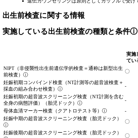
遺伝カウンセリングは原則としてカップルで受け
出生前検査に関する情報
実施している出生前検査の種類と条件
ⓘ
実施
てい
NIPT（非侵襲性出生前遺伝学的検査＝通称は新型出生
〇
前検査）
ⓘ
妊娠初期コンバインド検査（NT計測等の超音波検査＋
-
採血の組み合わせ検査）
ⓘ
妊娠初期の超音波スクリーニング検査（NT計測を含む
-
全身の病態評価）（胎児ドック）
ⓘ
母体血清マーカー検査（クアトロテスト等）
ⓘ
-
妊娠中期の超音波スクリーニング検査（胎児ドック）
〇
ⓘ
妊娠後期の超音波スクリーニング検査（胎児ドック）
〇