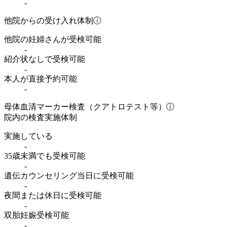
-
他院からの受け入れ体制
ⓘ
他院の妊婦さんが受検可能
-
紹介状なしで受検可能
-
本人が直接予約可能
-
母体血清マーカー検査（クアトロテスト等）
ⓘ
院内の検査実施体制
実施している
-
35歳未満でも受検可能
-
遺伝カウンセリング当日に受検可能
-
夜間または休日に受検可能
-
双胎妊娠受検可能
-