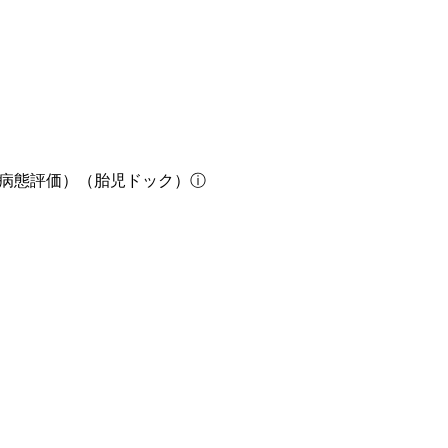
の病態評価）（胎児ドック）
ⓘ