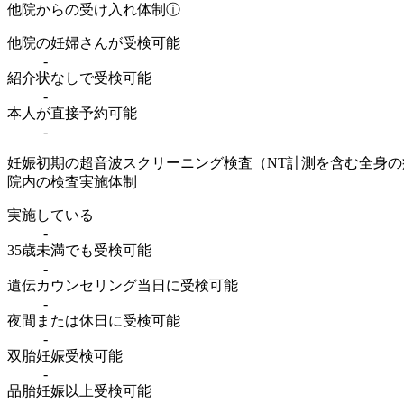
他院からの受け入れ体制
ⓘ
他院の妊婦さんが受検可能
-
紹介状なしで受検可能
-
本人が直接予約可能
-
妊娠初期の超音波スクリーニング検査（NT計測を含む全身
院内の検査実施体制
実施している
-
35歳未満でも受検可能
-
遺伝カウンセリング当日に受検可能
-
夜間または休日に受検可能
-
双胎妊娠受検可能
-
品胎妊娠以上受検可能