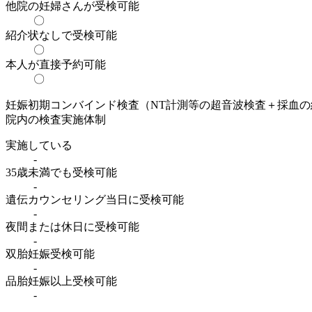
他院の妊婦さんが受検可能
〇
紹介状なしで受検可能
〇
本人が直接予約可能
〇
妊娠初期コンバインド検査（NT計測等の超音波検査＋採血
院内の検査実施体制
実施している
-
35歳未満でも受検可能
-
遺伝カウンセリング当日に受検可能
-
夜間または休日に受検可能
-
双胎妊娠受検可能
-
品胎妊娠以上受検可能
-