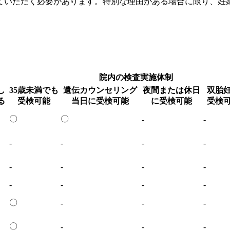
ていただく必要があります。特別な理由がある場合に限り、妊
院内の検査実施体制
し
35歳未満でも
遺伝カウンセリング
夜間または休日
双胎
る
受検可能
当日に受検可能
に受検可能
受検
〇
〇
-
-
-
-
-
-
-
-
-
-
-
-
-
-
〇
-
-
-
〇
-
-
-