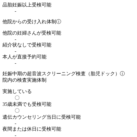
品胎妊娠以上受検可能
-
他院からの受け入れ体制
ⓘ
他院の妊婦さんが受検可能
-
紹介状なしで受検可能
-
本人が直接予約可能
-
妊娠中期の超音波スクリーニング検査（胎児ドック）
ⓘ
院内の検査実施体制
実施している
〇
35歳未満でも受検可能
〇
遺伝カウンセリング当日に受検可能
-
夜間または休日に受検可能
-