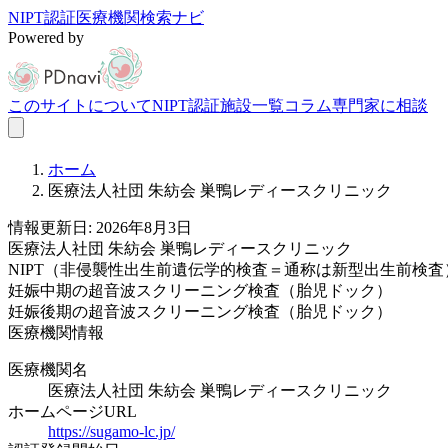
NIPT認証医療機関検索ナビ
Powered by
このサイトについて
NIPT認証施設一覧
コラム
専門家に相談
ホーム
医療法人社団 朱紡会 巣鴨レディースクリニック
情報更新日: 2026年8月3日
医療法人社団 朱紡会 巣鴨レディースクリニック
NIPT（非侵襲性出生前遺伝学的検査＝通称は新型出生前検査
妊娠中期の超音波スクリーニング検査（胎児ドック）
妊娠後期の超音波スクリーニング検査（胎児ドック）
医療機関情報
医療機関名
医療法人社団 朱紡会 巣鴨レディースクリニック
ホームページURL
https://sugamo-lc.jp/