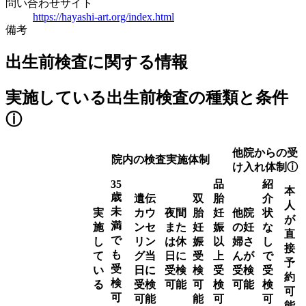
問い合わせサイト
https://hayashi-art.org/index.html
備考
出生前検査に関する情報
実施している出生前検査の種類と条件
ⓘ
他院からの受
院内の検査実施体制
け入れ体制
ⓘ
35
品
紹
本
歳
遺伝
双
胎
介
人
未
実
カウ
夜間
胎
妊
他院
状
が
満
施
ンセ
また
妊
娠
の妊
な
直
で
し
リン
は休
娠
以
婦さ
し
接
も
て
グ当
日に
受
上
んが
で
予
受
い
日に
受検
検
受
受検
受
約
検
る
受検
可能
可
検
可能
検
可
可
可能
能
可
可
能