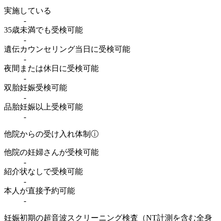
実施している
-
35歳未満でも受検可能
-
遺伝カウンセリング当日に受検可能
-
夜間または休日に受検可能
-
双胎妊娠受検可能
-
品胎妊娠以上受検可能
-
他院からの受け入れ体制
ⓘ
他院の妊婦さんが受検可能
-
紹介状なしで受検可能
-
本人が直接予約可能
-
妊娠初期の超音波スクリーニング検査（NT計測を含む全身