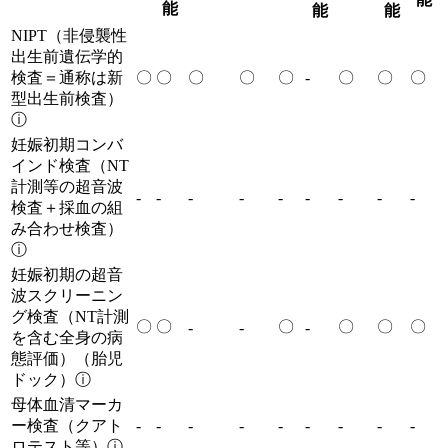
能
能
能
NIPT（非侵襲性
出生前遺伝学的
検査＝通称は新
〇
〇
〇
〇
〇
-
〇
〇
〇
型出生前検査）
ⓘ
妊娠初期コンバ
インド検査（NT
計測等の超音波
-
-
-
-
-
-
-
-
-
検査＋採血の組
み合わせ検査）
ⓘ
妊娠初期の超音
波スクリーニン
グ検査（NT計測
〇
〇
〇
〇
〇
〇
-
-
-
を含む全身の病
態評価）（胎児
ドック）
ⓘ
母体血清マーカ
ー検査（クアト
-
-
-
-
-
-
-
-
-
ロテスト等）
ⓘ