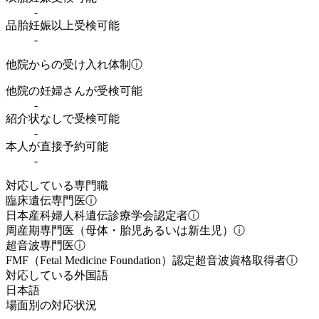
-
品胎妊娠以上受検可能
-
他院からの受け入れ体制
ⓘ
他院の妊婦さんが受検可能
-
紹介状なしで受検可能
-
本人が直接予約可能
-
対応している専門職
臨床遺伝専門医
ⓘ
日本産科婦人科遺伝診療学会認定者
ⓘ
周産期専門医（母体・胎児あるいは新生児）
ⓘ
超音波専門医
ⓘ
FMF（Fetal Medicine Foundation）認定超音波資格取得者
ⓘ
対応している外国語
日本語
場面別の対応状況