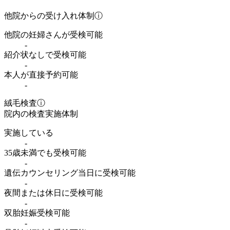
他院からの受け入れ体制
ⓘ
他院の妊婦さんが受検可能
-
紹介状なしで受検可能
-
本人が直接予約可能
-
絨毛検査
ⓘ
院内の検査実施体制
実施している
-
35歳未満でも受検可能
-
遺伝カウンセリング当日に受検可能
-
夜間または休日に受検可能
-
双胎妊娠受検可能
-