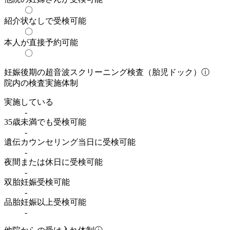
〇
紹介状なしで受検可能
〇
本人が直接予約可能
〇
妊娠後期の超音波スクリーニング検査（胎児ドック）
ⓘ
院内の検査実施体制
実施している
-
35歳未満でも受検可能
-
遺伝カウンセリング当日に受検可能
-
夜間または休日に受検可能
-
双胎妊娠受検可能
-
品胎妊娠以上受検可能
-