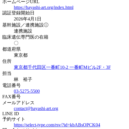
ホームページURL
https://hayashi-art.org/index.html
認証登録開始日
2026年4月1日
基幹施設／連携施設
ⓘ
連携施設
臨床遺伝専門医の在籍
〇
都道府県
東京都
住所
東京都千代田区一番町10-2 一番町Mビル2F・3F
担当
林 裕子
電話番号
03-5275-5500
FAX番号
メールアドレス
contact@hayashi-art.org
LINE ID
予約サイト
https://select-type.com/rsv/?id=kbABsOPCK04