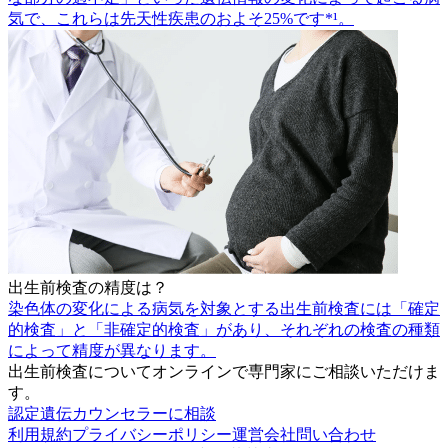
気で、これらは先天性疾患のおよそ25%です*¹。
出生前検査の精度は？
染色体の変化による病気を対象とする出生前検査には「確定
的検査」と「非確定的検査」があり、それぞれの検査の種類
によって精度が異なります。
出生前検査についてオンラインで専門家にご相談いただけま
す。
認定遺伝カウンセラーに相談
利用規約
プライバシーポリシー
運営会社
問い合わせ