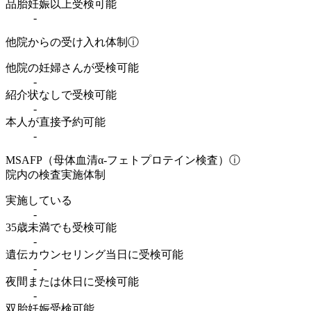
品胎妊娠以上受検可能
-
他院からの受け入れ体制
ⓘ
他院の妊婦さんが受検可能
-
紹介状なしで受検可能
-
本人が直接予約可能
-
MSAFP（母体血清α-フェトプロテイン検査）
ⓘ
院内の検査実施体制
実施している
-
35歳未満でも受検可能
-
遺伝カウンセリング当日に受検可能
-
夜間または休日に受検可能
-
双胎妊娠受検可能