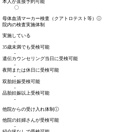
本人が直接予約可能
〇
母体血清マーカー検査（クアトロテスト等）
ⓘ
院内の検査実施体制
実施している
-
35歳未満でも受検可能
-
遺伝カウンセリング当日に受検可能
-
夜間または休日に受検可能
-
双胎妊娠受検可能
-
品胎妊娠以上受検可能
-
他院からの受け入れ体制
ⓘ
他院の妊婦さんが受検可能
-
紹介状なしで受検可能