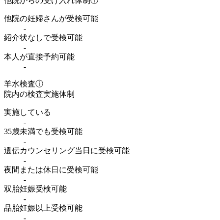
他院からの受け入れ体制
ⓘ
他院の妊婦さんが受検可能
-
紹介状なしで受検可能
-
本人が直接予約可能
-
羊水検査
ⓘ
院内の検査実施体制
実施している
-
35歳未満でも受検可能
-
遺伝カウンセリング当日に受検可能
-
夜間または休日に受検可能
-
双胎妊娠受検可能
-
品胎妊娠以上受検可能
-