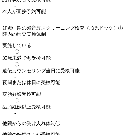
-
本人が直接予約可能
-
妊娠中期の超音波スクリーニング検査（胎児ドック）
ⓘ
院内の検査実施体制
実施している
〇
35歳未満でも受検可能
〇
遺伝カウンセリング当日に受検可能
-
夜間または休日に受検可能
-
双胎妊娠受検可能
〇
品胎妊娠以上受検可能
-
他院からの受け入れ体制
ⓘ
他院の妊婦さんが受検可能