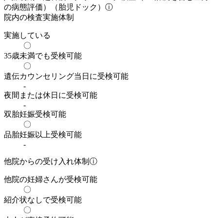
の病態評価）（胎児ドック）
ⓘ
院内の検査実施体制
実施している
〇
35歳未満でも受検可能
〇
遺伝カウンセリング当日に受検可能
-
夜間または休日に受検可能
-
双胎妊娠受検可能
〇
品胎妊娠以上受検可能
-
他院からの受け入れ体制
ⓘ
他院の妊婦さんが受検可能
〇
紹介状なしで受検可能
〇