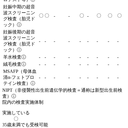
妊娠中期の超音
波スクリーニン
〇
〇
〇
〇
〇
〇
-
-
-
グ検査（胎児ド
ック）
ⓘ
妊娠後期の超音
波スクリーニン
-
-
-
-
-
-
-
-
-
グ検査（胎児ド
ック）
ⓘ
羊水検査
ⓘ
-
-
-
-
-
-
-
-
-
絨毛検査
ⓘ
-
-
-
-
-
-
-
-
-
MSAFP（母体血
清α-フェトプロ
-
-
-
-
-
-
-
-
-
テイン検査）
ⓘ
NIPT（非侵襲性出生前遺伝学的検査＝通称は新型出生前検
査）
ⓘ
院内の検査実施体制
実施している
〇
35歳未満でも受検可能