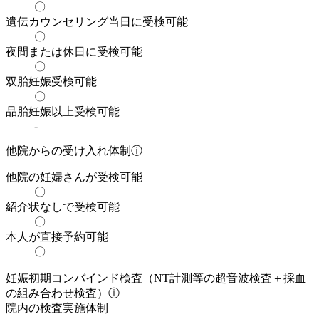
〇
遺伝カウンセリング当日に受検可能
〇
夜間または休日に受検可能
〇
双胎妊娠受検可能
〇
品胎妊娠以上受検可能
-
他院からの受け入れ体制
ⓘ
他院の妊婦さんが受検可能
〇
紹介状なしで受検可能
〇
本人が直接予約可能
〇
妊娠初期コンバインド検査（NT計測等の超音波検査＋採血
の組み合わせ検査）
ⓘ
院内の検査実施体制